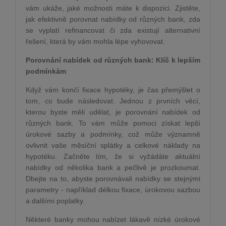
vám ukáže, jaké možnosti máte k dispozici. Zjistěte,
jak efektivně porovnat nabídky od různých bank, zda
se vyplatí refinancovat či zda existují alternativní
řešení, která by vám mohla lépe vyhovovat.
Porovnání nabídek od různých bank: Klíč k lepším
podmínkám
Když vám končí fixace hypotéky, je čas přemýšlet o
tom, co bude následovat. Jednou z prvních věcí,
kterou byste měli udělat, je porovnání nabídek od
různých bank. To vám může pomoci získat lepší
úrokové sazby a podmínky, což může významně
ovlivnit vaše měsíční splátky a celkové náklady na
hypotéku. Začněte tím, že si vyžádáte aktuální
nabídky od několika bank a pečlivě je prozkoumat.
Dbejte na to, abyste porovnávali nabídky se stejnými
parametry - například délkou fixace, úrokovou sazbou
a dalšími poplatky.
Některé banky mohou nabízet lákavě nízké úrokové