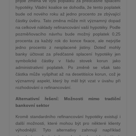
přijde změna ve výši poplatku za předčasné splacení
hypotéky. Vládní koalice se dohodla, že tento poplatek
bude od nového roku až jedno procento ze zbývající
částky úvěru. Tato změna může mít významný dopad
na celkové náklady refinancování vaší hypotéky. Podle
pozměňovacího návrhu bude možný poplatek 0,25
procenta za každý rok do konce fixace, ale nejvýše
jedno procento z nesplacené jistiny. Doteď mohly
banky účtovat za předčasné splacení hypotéky jen
symbolické částky v řádu stovek korun jako
administrativní poplatek. Po změně se však tato
částka může vyšplhat až na desetitisíce korun, což je
významný aspekt, který by měl být vzat v úvahu při
rozhodování o refinancování.
Alternativní řešení: Možnosti mimo tradiční
bankovní sektor
Kromě standardního refinancování hypotéky existují i
další možnosti, které mohou být pro některé klienty
výhodnější. Tyto alternativy zahrnují například