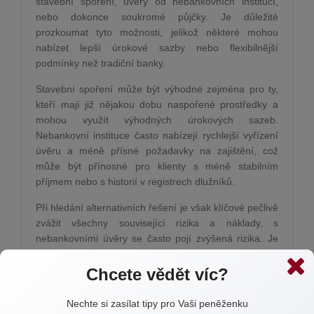
stavební spoření, úvěry od nebankovních institucí,
nebo dokonce soukromé půjčky. Je důležité
prozkoumat tyto možnosti, jelikož některé mohou
nabízet lepší úrokové sazby nebo flexibilnější
podmínky než tradiční banky.
Stavební spoření může být výhodné zejména pro ty,
kteří mají již nějakou dobu naspořené prostředky a
mohou využít výhodných úrokových sazeb.
Nebankovní instituce často nabízejí rychlejší vyřízení
úvěru a méně přísné požadavky na zajištění, což
může být přínosné pro klienty s méně stabilním
příjmem nebo s historií v registrech dlužníků.
Při hledání alternativních řešení je však klíčové pečlivě
zvážit všechny související rizika a náklady, s
nebankovními úvěry se často pojí zvýšená rizika. Je
proto důležité konzultovat vaše finanční rozhodnutí s
odborníkem a zvážit všechny možnosti a jejich
Chcete vědět víc?
důsledky.
Nechte si zasílat tipy pro Vaši peněženku
Ať už se rozhodnete pro jakoukoliv cestu po skončení