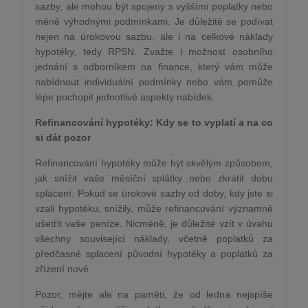
sazby, ale mohou být spojeny s vyššími poplatky nebo
méně výhodnými podmínkami. Je důležité se podívat
nejen na úrokovou sazbu, ale i na celkové náklady
hypotéky, tedy RPSN. Zvažte i možnost osobního
jednání s odborníkem na finance, který vám může
nabídnout individuální podmínky nebo vám pomůže
lépe pochopit jednotlivé aspekty nabídek.
Refinancování hypotéky: Kdy se to vyplatí a na co
si dát pozor
Refinancování hypotéky může být skvělým způsobem,
jak snížit vaše měsíční splátky nebo zkrátit dobu
splácení. Pokud se úrokové sazby od doby, kdy jste si
vzali hypotéku, snížily, může refinancování významně
ušetřit vaše peníze. Nicméně, je důležité vzít v úvahu
všechny související náklady, včetně poplatků za
předčasné splacení původní hypotéky a poplatků za
zřízení nové.
Pozor, mějte ale na paměti, že od ledna nejspíše