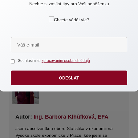
Nechte si zasílat tipy pro Vaši peněženku
A pokud máte pocit, že si dovolenou už letos
z finančních důvodů dovolit nemůžete, neváhejte
se na mne obrátit, společně najdeme způsob, jak
efektivně spravovat finance a jak si našetřit na další
rok, aby ta vaše příští dovolená opravdu stála za to.
Souhlasím se
zpracováním osobních údajů
ODESLAT
Autor:
Ing. Barbora Klhůfková, EFA
Jsem absolventkou oboru Statistika v ekonomii na
Vysoké škole ekonomické v Praze, kde jsem se