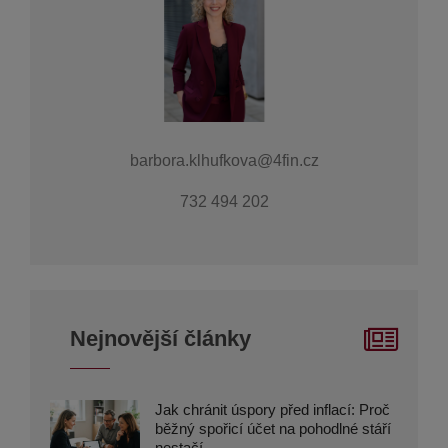
barbora.klhufkova@4fin.cz
732 494 202
Nejnovější články
Jak chránit úspory před inflací: Proč
běžný spořicí účet na pohodlné stáří
nestačí