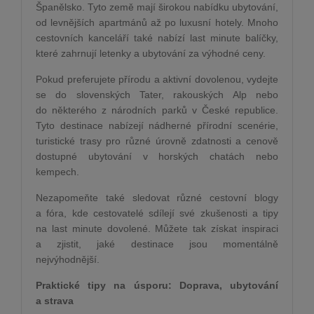
Španělsko. Tyto země mají širokou nabídku ubytování,
od levnějších apartmánů až po luxusní hotely. Mnoho
cestovních kanceláří také nabízí last minute balíčky,
které zahrnují letenky a ubytování za výhodné ceny.
Pokud preferujete přírodu a aktivní dovolenou, vydejte
se do slovenských Tater, rakouských Alp nebo
do některého z národních parků v České republice.
Tyto destinace nabízejí nádherné přírodní scenérie,
turistické trasy pro různé úrovně zdatnosti a cenově
dostupné ubytování v horských chatách nebo
kempech.
Nezapomeňte také sledovat různé cestovní blogy
a fóra, kde cestovatelé sdílejí své zkušenosti a tipy
na last minute dovolené. Můžete tak získat inspiraci
a zjistit, jaké destinace jsou momentálně
nejvýhodnější.
Praktické tipy na úsporu: Doprava, ubytování
a strava