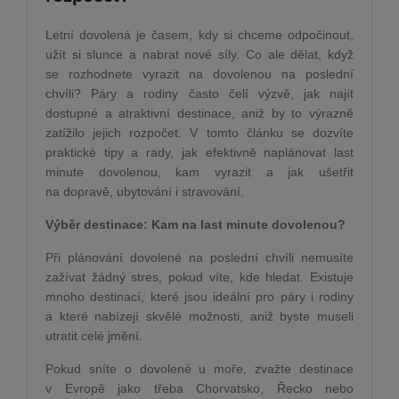
Letní dovolená je časem, kdy si chceme odpočinout,
užít si slunce a nabrat nové síly. Co ale dělat, když
se rozhodnete vyrazit na dovolenou na poslední
chvíli? Páry a rodiny často čelí výzvě, jak najít
dostupné a atraktivní destinace, aniž by to výrazně
zatížilo jejich rozpočet. V tomto článku se dozvíte
praktické tipy a rady, jak efektivně naplánovat last
minute dovolenou, kam vyrazit a jak ušetřit
na dopravě, ubytování i stravování.
Výběr destinace: Kam na last minute dovolenou?
Při plánování dovolené na poslední chvíli nemusíte
zažívat žádný stres, pokud víte, kde hledat. Existuje
mnoho destinací, které jsou ideální pro páry i rodiny
a které nabízejí skvělé možnosti, aniž byste museli
utratit celé jmění.
Pokud sníte o dovolené u moře, zvažte destinace
v Evropě jako třeba Chorvatsko, Řecko nebo