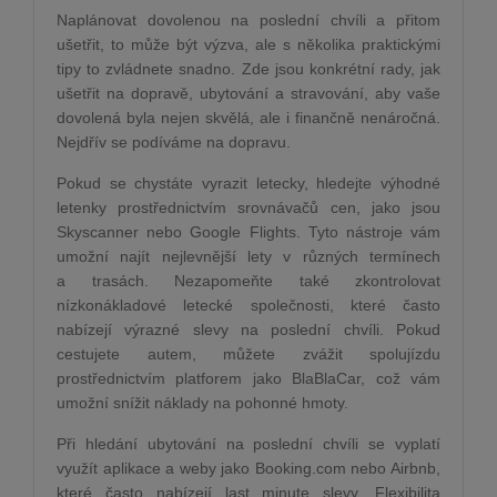
Naplánovat dovolenou na poslední chvíli a přitom
ušetřit, to může být výzva, ale s několika praktickými
tipy to zvládnete snadno. Zde jsou konkrétní rady, jak
ušetřit na dopravě, ubytování a stravování, aby vaše
dovolená byla nejen skvělá, ale i finančně nenáročná.
Nejdřív se podíváme na dopravu.
Pokud se chystáte vyrazit letecky, hledejte výhodné
letenky prostřednictvím srovnávačů cen, jako jsou
Skyscanner nebo Google Flights. Tyto nástroje vám
umožní najít nejlevnější lety v různých termínech
a trasách. Nezapomeňte také zkontrolovat
nízkonákladové letecké společnosti, které často
nabízejí výrazné slevy na poslední chvíli. Pokud
cestujete autem, můžete zvážit spolujízdu
prostřednictvím platforem jako BlaBlaCar, což vám
umožní snížit náklady na pohonné hmoty.
Při hledání ubytování na poslední chvíli se vyplatí
využít aplikace a weby jako Booking.com nebo Airbnb,
které často nabízejí last minute slevy. Flexibilita