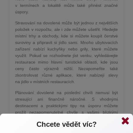
v termínech a lokalitě může také přinést značné
úspory.
Stravování na dovolené může být jednou z největších
položek v rozpočtu, ale i zde můžete ušetřit. Hledejte
místní trhy a obchody, kde si můžete koupit čerstvé
suroviny a připravit si jídlo sami. Mnoho ubytovacích
zařízení nabízí kuchyňky nebo grily, které můžete
využít. Pokud se rozhodnete jíst venku, vyhledávejte
restaurace mimo hlavní turistické oblasti, kde jsou
ceny často výrazně nižší. Nezapomeňte také
zkontrolovat různé aplikace, které nabízejí slevy
na jídlo v místních restauracích.
Plánování dovolené na poslední chvíli nemusí být
stresující ani finančně náročné. S vhodnými
destinacemi a praktickými tipy na úsporu můžete
prožít nezapomenutelné chvíle s vašimi blízkými
a zároveň udržet svůj rozpočet pod kontrolou. Nechte
Chcete vědět víc?
se inspirovat našimi radami, využijte dostupné zdroje
a užijte si letní dobrodružství naplno.