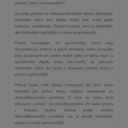
penězi, které zainvestujete?
Za vaše peníze se nakoupí konkrétní akcie, dluhopisy,
komodity nebo jiná aktiva. Když pak roste jejich
hodnota, vyděláváte. Pokud neroste, není to optimální,
ale rozhodně nepřijdete o celou svoji investici.
Pokud investujete do společností, které mají
dlouhodobou historii a jejich produkty nebo komodity
jsou používané po celém světě (jako je tomu např. u
společností Apple nebo Microsoft), je opravdu
minimální riziko, že byste v důsledku krachu firmy o
peníze úplně přišli.
Pokud byste měli obavy investovat do akcií nebo
komodit jen jediné firmy, můžete investovat do
diverzifikovaného portfolia. V něm se riziko ztrát
takzvaně „rozloží“. Je pravděpodobné, že vaše výnosy
z investic budou kolísat podle složení
diverzifikovaného portfolia, ale je téměř nemožné,
abyste o svoje peníze přišli.