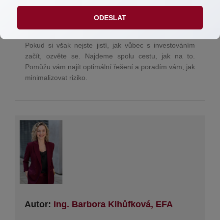
klidně dál investovat, protože v daný moment budete
nakupovat za výhodnější ceny. Prodávat můžete
ODESLAT
naopak mnohem výhodněji ve chvíli, kdy trhy rostou.
Pokud si však nejste jistí, jak vůbec s investováním
začít, ozvěte se. Najdeme spolu cestu, jak na to.
Pomůžu vám najít optimální řešení a poradím vám, jak
minimalizovat riziko.
Autor:
Ing. Barbora Klhůfková, EFA