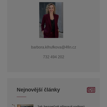
barbora.klhufkova@4fin.cz
732 494 202
Nejnovější články
Jak bezpečně připravit rodinný