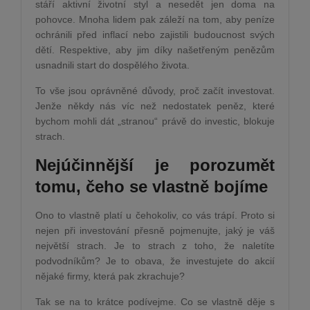
stáří aktivní životní styl a nesedět jen doma na
pohovce. Mnoha lidem pak záleží na tom, aby peníze
ochránili před inflací nebo zajistili budoucnost svých
dětí. Respektive, aby jim díky našetřeným penězům
usnadnili start do dospělého života.
To vše jsou oprávněné důvody, proč začít investovat.
Jenže někdy nás víc než nedostatek peněz, které
bychom mohli dát „stranou“ právě do investic, blokuje
strach.
Nejúčinnější je porozumět
tomu, čeho se vlastně bojíme
Ono to vlastně platí u čehokoliv, co vás trápí. Proto si
nejen při investování přesně pojmenujte, jaký je váš
největší strach. Je to strach z toho, že naletíte
podvodníkům? Je to obava, že investujete do akcií
nějaké firmy, která pak zkrachuje?
Tak se na to krátce podívejme. Co se vlastně děje s