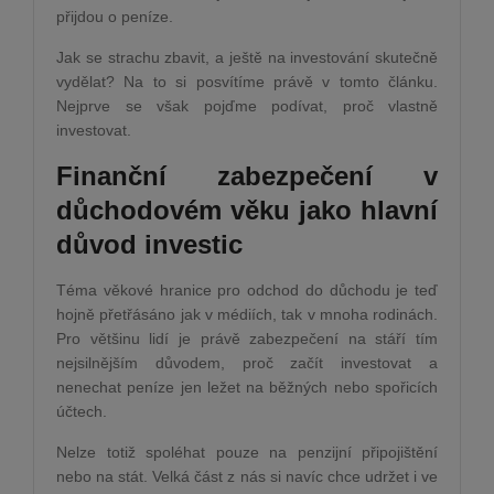
přijdou o peníze.
Jak se strachu zbavit, a ještě na investování skutečně
vydělat? Na to si posvítíme právě v tomto článku.
Nejprve se však pojďme podívat, proč vlastně
investovat.
Finanční zabezpečení v
důchodovém věku jako hlavní
důvod investic
Téma věkové hranice pro odchod do důchodu je teď
hojně přetřásáno jak v médiích, tak v mnoha rodinách.
Pro většinu lidí je právě zabezpečení na stáří tím
nejsilnějším důvodem, proč začít investovat a
nenechat peníze jen ležet na běžných nebo spořicích
účtech.
Nelze totiž spoléhat pouze na penzijní připojištění
nebo na stát. Velká část z nás si navíc chce udržet i ve