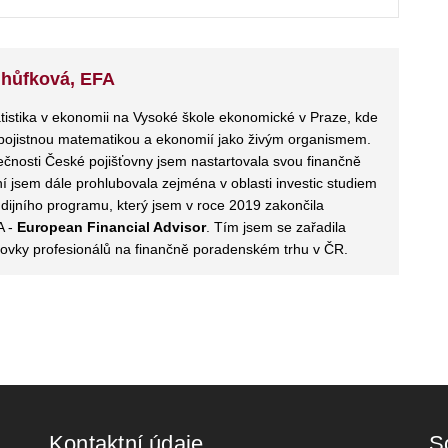
lhůfková, EFA
istika v ekonomii na Vysoké škole ekonomické v Praze, kde
pojistnou matematikou a ekonomií jako živým organismem.
ečnosti České pojišťovny jsem nastartovala svou finančně
í jsem dále prohlubovala zejména v oblasti investic studiem
ijního programu, který jsem v roce 2019 zakončila
A -
European Financial Advisor
. Tím jsem se zařadila
tovky profesionálů na finančně poradenském trhu v ČR.
Kontaktní údaje
So