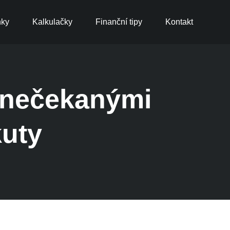
nky
Kalkulačky
Finanční tipy
Kontakt
u nečekanými
kuty