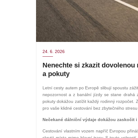
24. 6. 2026
Nenechte si zkazit dovolenou
a pokuty
Letní cesty autem po Evropě slibují spoustu zážitk
nepozornost a z banální jízdy se stane drahá 
pokuty dokážou zatížit každý rodinný rozpočet. Zj
pro vaše klidné cestování bez zbytečného stresu a
Nečekané dálniční výdaje dokážou zaskočit i 
Cestování vlastním vozem napříč Evropou přináš
skrytá místa mimo hlavní trasy. S touto volností