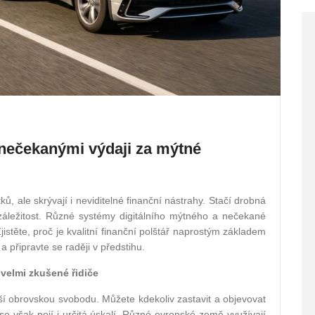
 nečekanými výdaji za mýtné
ů, ale skrývají i neviditelné finanční nástrahy. Stačí drobná
záležitost. Různé systémy digitálního mýtného a nečekané
istěte, proč je kvalitní finanční polštář naprostým základem
 připravte se raději v předstihu.
velmi zkušené řidiče
Chcete vědět víc?
í obrovskou svobodu. Můžete kdekoliv zastavit a objevovat
 se však pojí i určitá úskalí. Různé evropské země využívají