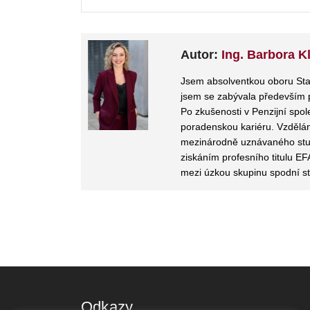
Autor:
Ing. Barbora K
Jsem absolventkou oboru Stat
jsem se zabývala především 
Po zkušenosti v Penzijní spol
poradenskou kariéru. Vzdělán
mezinárodně uznávaného stud
ziskáním profesního titulu EF
mezi úzkou skupinu spodní s
Odkazy