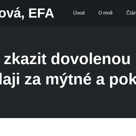
ková, EFA
Úvod
O mně
Člá
 zkazit dovoleno
aji za mýtné a po