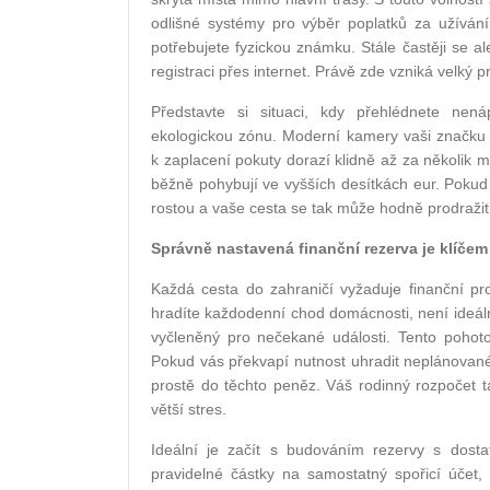
odlišné systémy pro výběr poplatků za užívání
potřebujete fyzickou známku. Stále častěji se a
registraci přes internet. Právě zde vzniká velký 
Představte si situaci, kdy přehlédnete nen
ekologickou zónu. Moderní kamery vaši značku 
k zaplacení pokuty dorazí klidně až za několik 
běžně pohybují ve vyšších desítkách eur. Pokud
rostou a vaše cesta se tak může hodně prodražit.
Správně nastavená finanční rezerva je klíčem
Každá cesta do zahraničí vyžaduje finanční pr
hradíte každodenní chod domácnosti, není ideální
vyčleněný pro nečekané události. Tento pohoto
Pokud vás překvapí nutnost uhradit neplánované
prostě do těchto peněz. Váš rodinný rozpočet 
větší stres.
Ideální je začít s budováním rezervy s dost
pravidelné částky na samostatný spořicí účet,