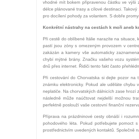
vhodné mít bokem připravenou částku ve výši z
délce plánované trasy a cílové destinaci. Takov
pro docílení pohody za volantem. S dobře promy
Konkrétní nástrahy na cestách k moři aneb kd
Při cestě do oblíbené Itálie narazíte na situac
pastí jsou zóny s omezeným provozem v centrec
zakázán a kamery vše automaticky zaznamenají.
chybí mýtné brány. Značku vašeho vozu systém 
dnů přes internet. Řidiči tento fakt často přehl
Při cestování do Chorvatska si dejte pozor na t
známku elektronicky. Pokud ale uděláte chybu 
neplatiče. Na chorvatských dálnicích zase hrozí 
následně může naúčtovat nejdelší možnou tras
perfektně poslouží vaše cestovní finanční rezer
Příprava na prázdninové cesty obnáší i rozumn
pohodového léta. Pokud potřebujete pomoct s 
prostřednictvím uvedených kontaktů. Společně na