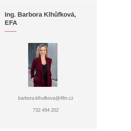
Ing. Barbora Klhůfková,
EFA
barbora.klhufkova@4fin.cz
732 494 202