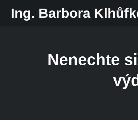
Ing. Barbora Klhůf
Nenechte si
výd