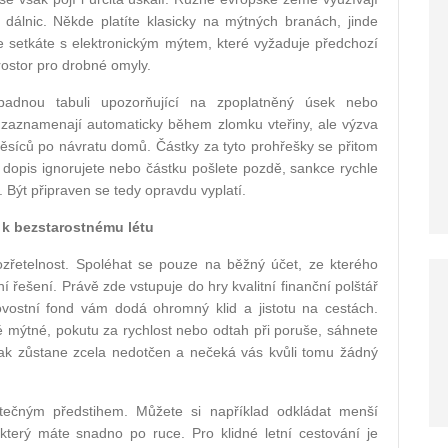
 dálnic. Někde platíte klasicky na mýtných branách, jinde
Nechte si zasílat tipy pro Vaši peněženku
le setkáte s elektronickým mýtem, které vyžaduje předchozí
prostor pro drobné omyly.
ápadnou tabuli upozorňující na zpoplatněný úsek nebo
zaznamenají automaticky během zlomku vteřiny, ale výzva
měsíců po návratu domů. Částky za tyto prohřešky se přitom
Souhlasím se
zpracováním osobních údaj
 dopis ignorujete nebo částku pošlete pozdě, sankce rychle
 Být připraven se tedy opravdu vyplatí.
ODESLAT
 k bezstarostnému létu
ozřetelnost. Spoléhat se pouze na běžný účet, ze kterého
 řešení. Právě zde vstupuje do hry kvalitní finanční polštář
vostní fond vám dodá ohromný klid a jistotu na cestách.
 mýtné, pokutu za rychlost nebo odtah při poruše, sáhnete
tak zůstane zcela nedotčen a nečeká vás kvůli tomu žádný
atečným předstihem. Můžete si například odkládat menší
 který máte snadno po ruce. Pro klidné letní cestování je