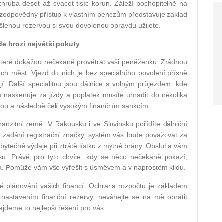
hruba deset až dvacet tisíc korun. Záleží pochopitelně na
ý zodpovědný přístup k vlastním penězům představuje základ
šlenou rezervou si svou dovolenou opravdu užijete.
e hrozí největší pokuty
e, které dokážou nečekaně provětrat vaši peněženku. Zrádnou
h měst. Vjezd do nich je bez speciálního povolení přísně
 Další specialitou jsou dálnice s volným průjezdem, kde
naskenuje za jízdy a poplatek musíte uhradit do několika
édnou a následně čelí vysokým finančním sankcím.
ranzitní země. V Rakousku i ve Slovinsku pořídíte dálniční
v zadání registrační značky, systém vás bude považovat za
zbytečné výdaje při ztrátě lístku z mýtné brány. Obsluha vám
u. Právě pro tyto chvíle, kdy se něco nečekaně pokazí,
va. Pomůže vám vše vyřešit s úsměvem a v naprostém klidu.
é plánování vašich financí. Ochrana rozpočtu je základem
nastavením finanční rezervy, neváhejte se na mě obrátit
jdeme to nejlepší řešení pro vás.