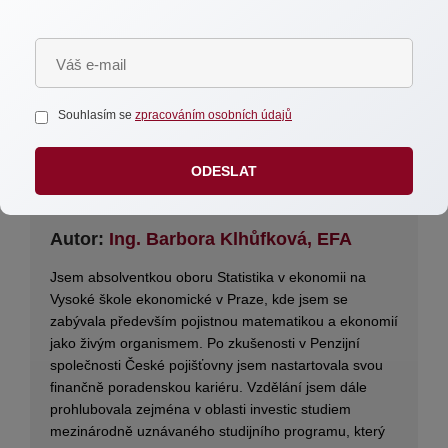
Souhlasím se
zpracováním osobních údajů
ODESLAT
Autor:
Ing. Barbora Klhůfková, EFA
Jsem absolventkou oboru Statistika v ekonomii na
Vysoké škole ekonomické v Praze, kde jsem se
zabývala především pojistnou matematikou a ekonomií
jako živým organismem. Po zkušenosti v Penzijní
společnosti České pojišťovny jsem nastartovala svou
finančně poradenskou kariéru. Vzdělání jsem dále
prohlubovala zejména v oblasti investic studiem
mezinárodně uznávaného studijního programu, který