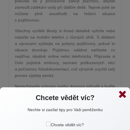
pokuste se ji provizorně zakrýt plachtou, abyste
zamezili zatékání vody při dalším dešti. Teprve poté se
můžete plně soustředit na řešení situace
s pojišťovnou.
Všechny vzniklé škody si ihned detailně vyfoťte nebo
natočte na mobilní telefon z různých úhlů. S úklidem
a opravami vyčkejte na pokyny pojišťovny, pokud to
situace dovoluje. Pojistnou událost nahlaste co
nejdříve, ideálně online nebo telefonicky. Připravte si
číslo pojistné smlouvy, seznam poškozených věcí
a pořízenou fotodokumentaci, což výrazně urychlí celý
proces výplaty peněz.
Nenechávejte ochranu svého domova náhodě a buďte
před příchodem letních bouřek dobře připraveni.
Chcete vědět víc?
Pokud si nejste jistí, zda vaše stávající smlouva stále
odpovídá aktuálním cenám nemovitostí, neváhejte se
Nechte si zasílat tipy pro Vaši peněženku
na mě obrátit prostřednictvím uvedených kontaktů.
Společně vaše pojistky zkontrolujeme, abyste měli
jistotu, že je váš majetek bezpečně chráněn.