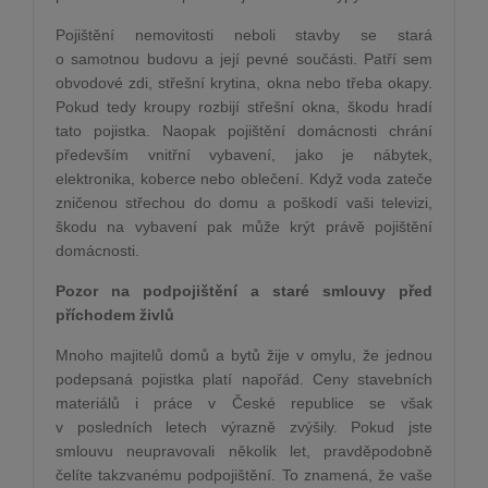
Pojištění nemovitosti neboli stavby se stará
o samotnou budovu a její pevné součásti. Patří sem
obvodové zdi, střešní krytina, okna nebo třeba okapy.
Pokud tedy kroupy rozbijí střešní okna, škodu hradí
tato pojistka. Naopak pojištění domácnosti chrání
především vnitřní vybavení, jako je nábytek,
elektronika, koberce nebo oblečení. Když voda zateče
zničenou střechou do domu a poškodí vaši televizi,
škodu na vybavení pak může krýt právě pojištění
domácnosti.
Pozor na podpojištění a staré smlouvy před
příchodem živlů
Mnoho majitelů domů a bytů žije v omylu, že jednou
podepsaná pojistka platí napořád. Ceny stavebních
materiálů i práce v České republice se však
v posledních letech výrazně zvýšily. Pokud jste
smlouvu neupravovali několik let, pravděpodobně
čelíte takzvanému podpojištění. To znamená, že vaše