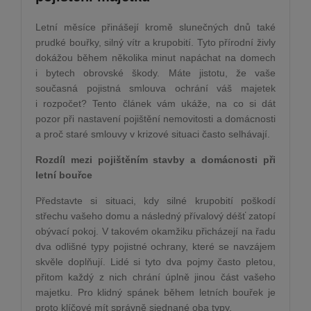
Letní měsíce přinášejí kromě slunečných dnů také
prudké bouřky, silný vítr a krupobití. Tyto přírodní živly
dokážou během několika minut napáchat na domech
i bytech obrovské škody. Máte jistotu, že vaše
současná pojistná smlouva ochrání váš majetek
i rozpočet? Tento článek vám ukáže, na co si dát
pozor při nastavení pojištění nemovitosti a domácnosti
a proč staré smlouvy v krizové situaci často selhávají.
Rozdíl mezi pojištěním stavby a domácnosti při
letní bouřce
Představte si situaci, kdy silné krupobití poškodí
střechu vašeho domu a následný přívalový déšť zatopí
obývací pokoj. V takovém okamžiku přicházejí na řadu
dva odlišné typy pojistné ochrany, které se navzájem
skvěle doplňují. Lidé si tyto dva pojmy často pletou,
přitom každý z nich chrání úplně jinou část vašeho
majetku. Pro klidný spánek během letních bouřek je
proto klíčové mít správně sjednané oba typy.