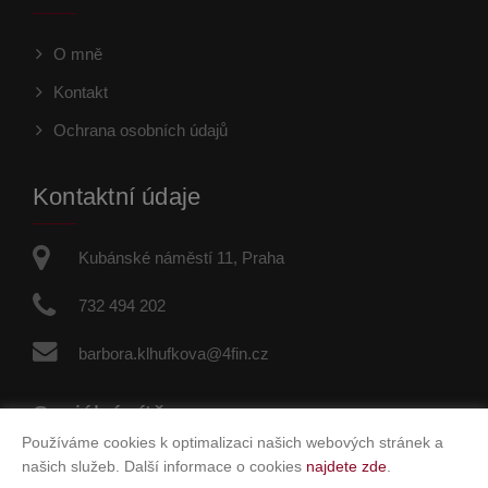
O mně
Kontakt
Ochrana osobních údajů
Kontaktní údaje
Kubánské náměstí 11, Praha
732 494 202
barbora.klhufkova@4fin.cz
Sociální sítě
Používáme cookies k optimalizaci našich webových stránek a
našich služeb. Další informace o cookies
najdete zde
.