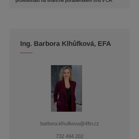
profesionálů na finančně poradenském trhu v ČR.
Ing. Barbora Klhůfková, EFA
barbora.klhufkova@4fin.cz
732 494 202