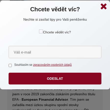
Chcete vědět víc?
Nechte si zasílat tipy pro Vaši peněženku
Autor:
Ing. Barbora Klhůfková, EFA
Jsem absolventkou oboru Statistika v ekonomii na
Vysoké škole ekonomické v Praze, kde jsem se
zabývala především pojistnou matematikou a ekonomií
Souhlasím se
zpracováním osobních údajů
jako živým organismem. Po zkušenosti v Penzijní
společnosti České pojišťovny jsem nastartovala svou
finančně poradenskou kariéru. Vzdělání jsem dále
ODESLAT
prohlubovala zejména v oblasti investic studiem
mezinárodně uznávaného studijního programu, který
jsem v roce 2019 zakončila ziskáním profesního titulu
EFA -
European Financial Advisor
. Tím jsem se
zařadila mezi úzkou skupinu spodní stovky