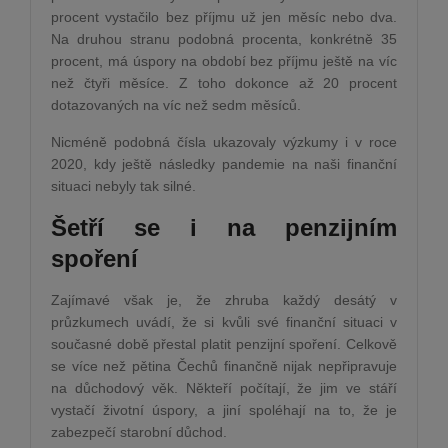
procent vystačilo bez příjmu už jen měsíc nebo dva.
Na druhou stranu podobná procenta, konkrétně 35
procent, má úspory na období bez příjmu ještě na víc
než čtyři měsíce. Z toho dokonce až 20 procent
dotazovaných na víc než sedm měsíců.
Nicméně podobná čísla ukazovaly výzkumy i v roce
2020, kdy ještě následky pandemie na naši finanční
situaci nebyly tak silné.
Šetří se i na penzijním
spoření
Zajímavé však je, že zhruba každý desátý v
průzkumech uvádí, že si kvůli své finanční situaci v
současné době přestal platit penzijní spoření. Celkově
se více než pětina Čechů finančně nijak nepřipravuje
na důchodový věk. Někteří počítají, že jim ve stáří
vystačí životní úspory, a jiní spoléhají na to, že je
zabezpečí starobní důchod.