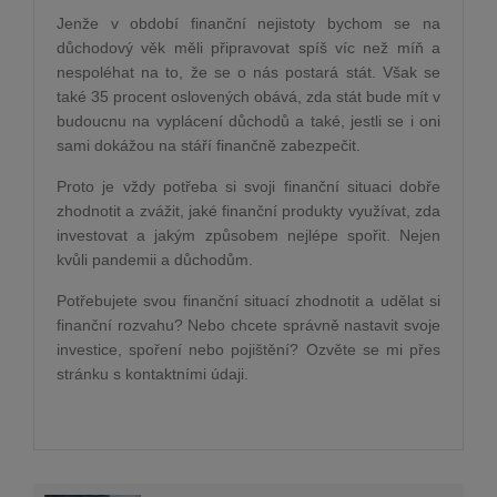
Jenže v období finanční nejistoty bychom se na
důchodový věk měli připravovat spíš víc než míň a
nespoléhat na to, že se o nás postará stát. Však se
také 35 procent oslovených obává, zda stát bude mít v
budoucnu na vyplácení důchodů a také, jestli se i oni
sami dokážou na stáří finančně zabezpečit.
Proto je vždy potřeba si svoji finanční situaci dobře
zhodnotit a zvážit, jaké finanční produkty využívat, zda
investovat a jakým způsobem nejlépe spořit. Nejen
kvůli pandemii a důchodům.
Potřebujete svou finanční situací zhodnotit a udělat si
finanční rozvahu? Nebo chcete správně nastavit svoje
investice, spoření nebo pojištění? Ozvěte se mi přes
stránku s kontaktními údaji.