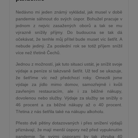
Nedávno mi jeden známý vykládal, jak musel v době
pandemie sáhnout do svých úspor. Bohužel pracuje v
jednom z nejvíc zasažených oborů a tak se mu
výrazně snížily příjmy. Do budoucna se tak dá
očekávat, že tenhle můj přítel bude muset víc šetřit. A
nebude jediný. Za poslední rok se totiž příjem snížil
více než třetině Čechů.
Jednou z možností, jak tuto situaci ustát, je snížit svoje
výdaje a peníze si takzvaně šetřit. Už teď se ukazuje,
že šetříme víc než předchozí roky. Omezili jsme
výdaje za jídlo mimo domov, samozřejmě i kvůli
zavřeným restauracím, ale i za běžné nákupy,
dovolenou nebo služby. Výdaje za služby se snížily o
46 procent a za běžné nákupy až o 40 procent.
Třetina z nás šetřila také na nákupu alkoholu.
Přesto dvě pětiny dotazovaných i přes snížení výdajů
přiznávají, že mají menší úspory než před vypuknutím
pandemie. Se svými úsporami by tak zhruba 40